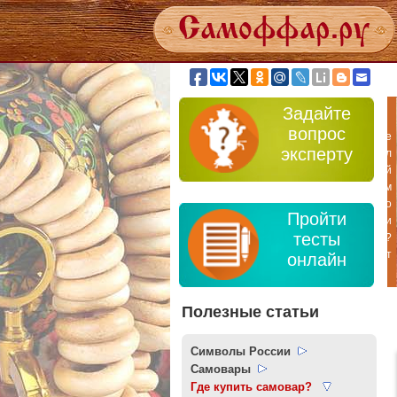
Задайте
вопрос
эксперту
Пройти
тесты
онлайн
Полезные статьи
Символы России
Самовары
Где купить самовар?