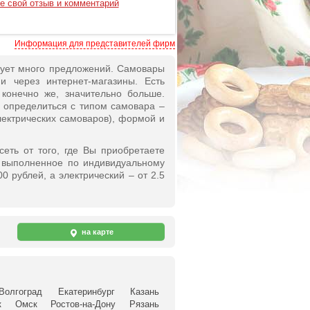
е свой отзыв и комментарий
Информация для представителей фирм
вует много предложений. Самовары
и через интернет-магазины. Есть
конечно же, значительно больше.
 определиться с типом самовара –
лектрических самоваров), формой и
еть от того, где Вы приобретаете
и выполненное по индивидуальному
0 рублей, а электрический – от 2.5
на карте
Волгоград
Екатеринбург
Казань
к
Омск
Ростов-на-Дону
Рязань