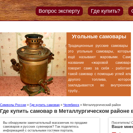
Вопрос эксперту
Где купить?
Угольные самовары
Традиционные русские самовары -
это угольные самовары, которые
ещё называют жаровыми. Само
название «жаровой самовар»
говорит само за себя - работает
такой самовар с помощью углей или
другого топлива, которое
закладывается во внутреннюю
трубу...
Символы России
»
Где купить самовар
»
Челябинск
»
Металлургический район
Где купить самовар в Металлургическом районе 
Вы обнаружили замечательный магазинчик по продаже
Посетитель! 
Ваше мне
самоваров и русских сувениров? Так поделитесь
информацией с остальными гостями портала,