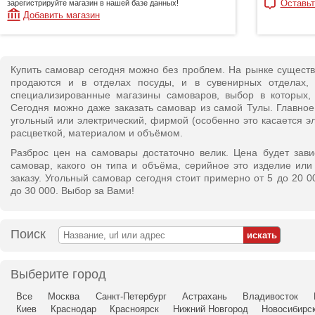
Оставьт
зарегистрируйте магазин в нашей базе данных!
Добавить магазин
Купить самовар сегодня можно без проблем. На рынке сущест
продаются и в отделах посуды, и в сувенирных отделах, 
специализированные магазины самоваров, выбор в которых, 
Сегодня можно даже заказать самовар из самой Тулы. Главное
угольный или электрический, фирмой (особенно это касается э
расцветкой, материалом и объёмом.
Разброс цен на самовары достаточно велик. Цена будет завис
самовар, какого он типа и объёма, серийное это изделие ил
заказу. Угольный самовар сегодня стоит примерно от 5 до 20 00
до 30 000. Выбор за Вами!
Поиск
Выберите город
Все
Москва
Санкт-Петербург
Астрахань
Владивосток
Киев
Краснодар
Красноярск
Нижний Новгород
Новосибирс