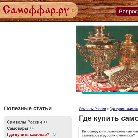
Вопрос
Задайт
вопро
экспер
Пройт
тесты
онлай
Полезные статьи
Символы России
»
Где купить самов
Где купить сам
Символы России
Самовары
Вы обнаружили замечательный маг
Где купить самовар?
самоваров и русских сувениров? Т