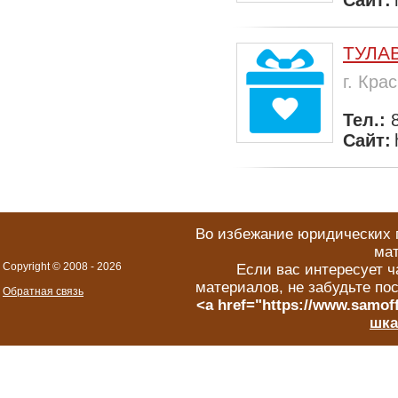
Сайт:
ТУЛА
г. Кра
Тел.:
Сайт:
Во избежание юридических п
мат
Copyright © 2008 -
2026
Если вас интересует ч
материалов, не забудьте по
Обратная связь
<a href="https://www.samoff
шка