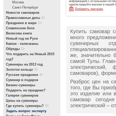
информацией с остальными гостям
Москва
зарегистрируйте магазин в нашей 
Санкт-Петербург
Добавить магазин
Новости самоваров
Православные даты
Праздники в мире
Славянские боги
Купить самовар с
Велесова книга
много предложени
Новый год на Руси
сувенирных от
Камни - талисманы
специализированн
Обряды
Что подарить на Новый 2015
же, значительно 
год?
самой Тулы. Глав
Cувениры на 2013 год
электрический, 
Золотое кольцо
самоваров), формо
Русские праздники
Сувенир в подарок
Разброс цен на с
Бизнес-сувениры
того, где Вы прио
Подарить на праздник?
это изделие или 
Галерея сувениров
самовар сегодн
Цены на сувениры
электрический – от
Где купить сувениры?
Задать вопрос эксперту