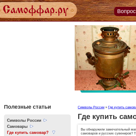
Вопрос
Задайт
вопро
экспер
Пройт
тесты
онлай
Полезные статьи
Символы России
»
Где купить самов
Где купить сам
Символы России
Самовары
Вы обнаружили замечательный маг
Где купить самовар?
самоваров и русских сувениров? Т