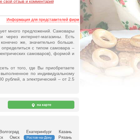
е свой отзыв и комментарий
Информация для представителей фирм
вует много предложений. Самовары
и через интернет-магазины. Есть
конечно же, значительно больше.
 определиться с типом самовара –
лектрических самоваров), формой и
еть от того, где Вы приобретаете
и выполненное по индивидуальному
0 рублей, а электрический – от 2.5
на карте
Волгоград
Екатеринбург
Казань
ск
Омск
Рязань
Ростов-на-Дону