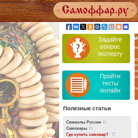
Задайте
вопрос
эксперту
Пройти
тесты
онлайн
Полезные статьи
Символы России
Самовары
Где купить самовар?