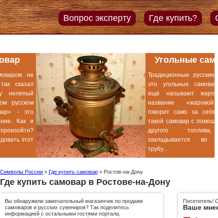
Вопрос эксперту
Где купить?
Угольные самовары
Традиционные русские самовары -
это угольные самовары, которые
ещё называют жаровыми. Само
название «жаровой самовар»
говорит само за себя - работает
такой самовар с помощью углей или
другого топлива, которое
закладывается во внутреннюю
трубу...
Символы России
»
Где купить самовар
»
Ростов-на-Дону
Где купить самовар в Ростове-на-Дону
Вы обнаружили замечательный магазинчик по продаже
Посетитель! 
Ваше мне
самоваров и русских сувениров? Так поделитесь
информацией с остальными гостями портала,