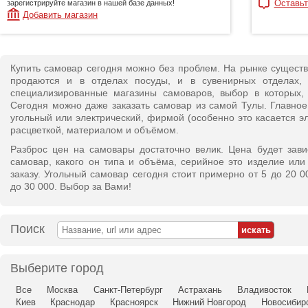
Оставьт
зарегистрируйте магазин в нашей базе данных!
Добавить магазин
Купить самовар сегодня можно без проблем. На рынке сущест
продаются и в отделах посуды, и в сувенирных отделах, 
специализированные магазины самоваров, выбор в которых, 
Сегодня можно даже заказать самовар из самой Тулы. Главное
угольный или электрический, фирмой (особенно это касается э
расцветкой, материалом и объёмом.
Разброс цен на самовары достаточно велик. Цена будет завис
самовар, какого он типа и объёма, серийное это изделие ил
заказу. Угольный самовар сегодня стоит примерно от 5 до 20 00
до 30 000. Выбор за Вами!
Поиск
Выберите город
Все
Москва
Санкт-Петербург
Астрахань
Владивосток
Киев
Краснодар
Красноярск
Нижний Новгород
Новосибир