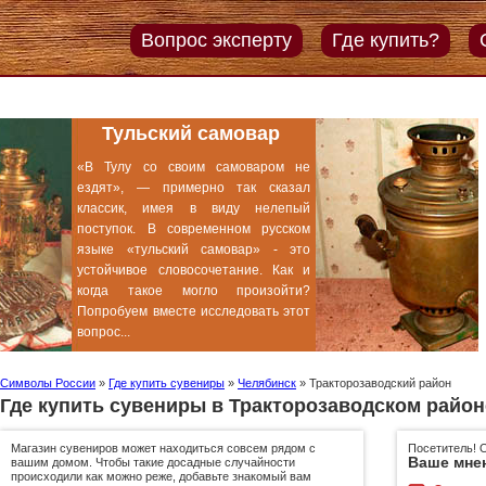
Вопрос эксперту
Где купить?
Угольные самовары
Традиционные русские самовары -
это угольные самовары, которые
ещё называют жаровыми. Само
название «жаровой самовар»
говорит само за себя - работает
такой самовар с помощью углей или
другого топлива, которое
закладывается во внутреннюю
трубу...
Символы России
»
Где купить сувениры
»
Челябинск
»
Тракторозаводский район
Где купить сувениры в Тракторозаводском район
Магазин сувениров может находиться совсем рядом с
Посетитель! 
Ваше мне
вашим домом. Чтобы такие досадные случайности
происходили как можно реже, добавьте знакомый вам