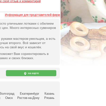
е свой отзыв и комментарий
Информация для представителей фирм
осто уличными лотками с обилием
с цен. Много интересных сувениров
руками мастеров-умельцев, а есть
учше второго. Всё зависит от
ь на свой вкус и кошелёк.
поможет Вам сориентировать в
мих и своих близких.
на карте
Волгоград
Екатеринбург
Казань
к
Омск
Ростов-на-Дону
Рязань