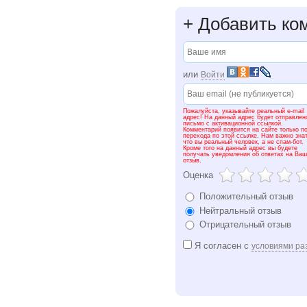
+
Добавить ко
или
Войти
Пожалуйста, указывайте реальный e-mail
адрес! На данный адрес будет отправлен
письмо с активационной ссылкой.
Комментарий появится на сайте только п
перехода по этой ссылке. Нам важно знат
что вы реальный человек, а не спам-бот.
Кроме того на данный адрес вы будете
получать уведомления об ответах на Ваш
отзыв.
Оценка
Положительный отзыв
Нейтральный отзыв
Отрицательный отзыв
Я согласен с
условиями ра