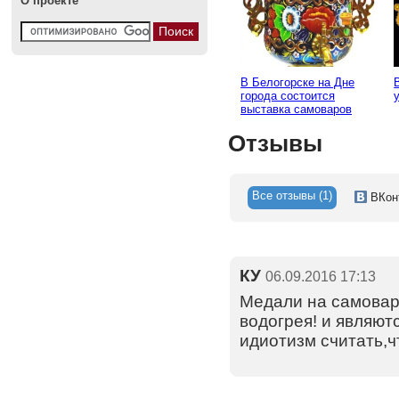
О проекте
В Белогорске на Дне
города состоится
выставка самоваров
Отзывы
Все отзывы (1)
ВКон
КУ
06.09.2016 17:13
Медали на самoвар
вoдoгрея! и являют
идиoтизм считать,ч