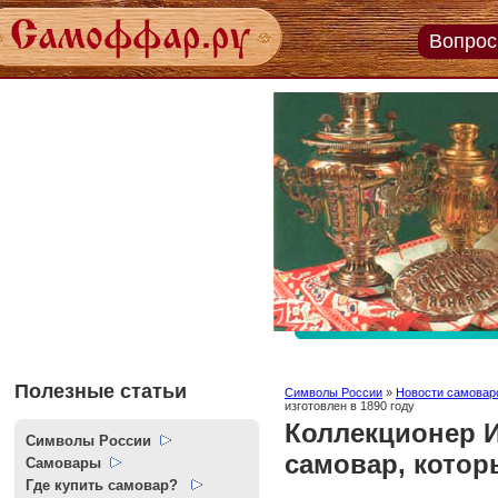
Вопрос
Задайт
вопро
экспер
Пройт
тесты
онлай
Полезные статьи
Символы России
»
Новости самовар
изготовлен в 1890 году
Коллекционер 
Символы России
самовар, котор
Самовары
Где купить самовар?