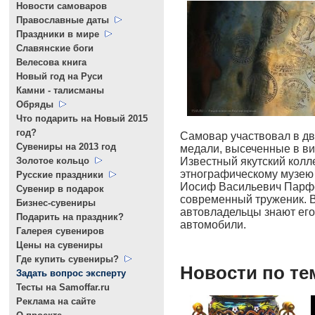
Новости самоваров
Православные даты
Праздники в мире
Славянские боги
Велесова книга
Новый год на Руси
Камни - талисманы
Обряды
Что подарить на Новый 2015
год?
Самовар участвовал в дв
Cувениры на 2013 год
медали, высеченные в ви
Золотое кольцо
Известный якутский кол
этнографическому музею 
Русские праздники
Иосиф Васильевич Парфен
Сувенир в подарок
современный труженик. В
Бизнес-сувениры
автовладельцы знают его
Подарить на праздник?
автомобили.
Галерея сувениров
Цены на сувениры
Где купить сувениры?
Новости по те
Задать вопрос эксперту
Тесты на Samoffar.ru
Реклама на сайте