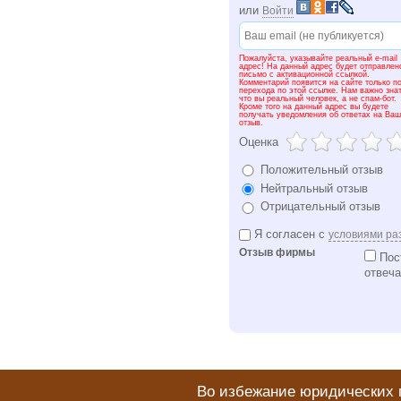
или
Войти
Пожалуйста, указывайте реальный e-mail
адрес! На данный адрес будет отправлен
письмо с активационной ссылкой.
Комментарий появится на сайте только п
перехода по этой ссылке. Нам важно знат
что вы реальный человек, а не спам-бот.
Кроме того на данный адрес вы будете
получать уведомления об ответах на Ваш
отзыв.
Оценка
Положительный отзыв
Нейтральный отзыв
Отрицательный отзыв
Я согласен с
условиями ра
Отзыв фирмы
Пост
отвеча
Во избежание юридических п