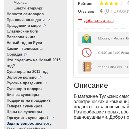
4
Москва
Рейтинг
Санкт-Петербург
4
(
0 полож
Отзывов
Новости самоваров
+
Православные даты
Добавить отзыв
Праздники в мире
Славянские боги
Велесова книга
Москва, г. Москва,
Новый год на Руси
Камни - талисманы
С 9:00 до 21:00 Еже
Обряды
Что подарить на Новый 2015
год?
тел.: 8 (495) 764 - 6
Cувениры на 2013 год
Золотое кольцо
Русские праздники
Описание
Сувенир в подарок
Бизнес-сувениры
В магазине Тульских сам
Подарить на праздник?
электрических и комбини
Галерея сувениров
подносы, заварочные чайн
Разнообразие новых, вос
Цены на сувениры
равнодушными. Добро по
Где купить сувениры?
Задать вопрос эксперту