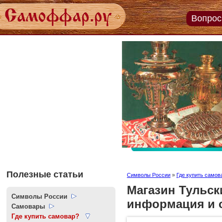
Вопрос
Задайт
вопро
«В 
езд
экспер
кл
пос
язы
уст
Пройт
ко
тесты
Поп
онлай
вопр
Полезные статьи
Символы России
»
Где купить самов
Магазин Тульск
Символы России
информация и 
Самовары
Где купить самовар?