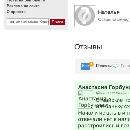
Тесты на Samoffar.ru
Реклама на сайте
Наталья
О проекте
Старший менед
Отзывы
4
Все
Полезн
ые
Поло
Анастасия Горбун
Местоположение п
В майские п
и в баньку с
Начали искать в ин
отвечали нет в нал
расстроились и поз