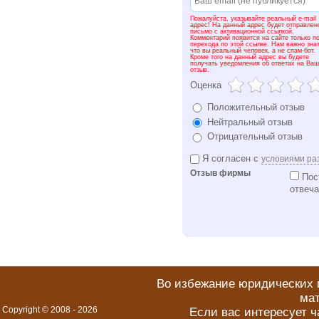
Пожалуйста, указывайте реальный e-mail
адрес! На данный адрес будет отправлен
письмо с активационной ссылкой.
Комментарий появится на сайте только п
перехода по этой ссылке. Нам важно знат
что вы реальный человек, а не спам-бот.
Кроме того на данный адрес вы будете
получать уведомления об ответах на Ваш
отзыв.
Оценка
Положительный отзыв
Нейтральный отзыв
Отрицательный отзыв
Я согласен с
условиями ра
Отзыв фирмы
Пост
отвеча
Во избежание юридических п
мат
Copyright © 2008 -
2026
Если вас интересует ч