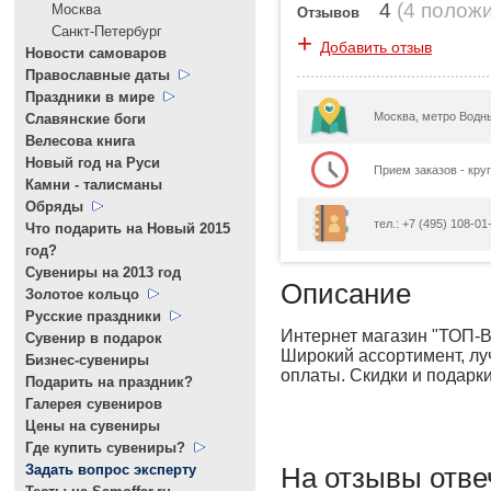
4
(
4 полож
Москва
Отзывов
Санкт-Петербург
+
Добавить отзыв
Новости самоваров
Православные даты
Праздники в мире
Москва, метро Водн
Славянские боги
Велесова книга
Новый год на Руси
Прием заказов - кру
Камни - талисманы
Обряды
тел.: +7 (495) 108-01-
Что подарить на Новый 2015
год?
Cувениры на 2013 год
Описание
Золотое кольцо
Русские праздники
Интернет магазин "ТОП-В
Сувенир в подарок
Широкий ассортимент, лу
Бизнес-сувениры
оплаты. Скидки и подарки
Подарить на праздник?
Галерея сувениров
Цены на сувениры
Где купить сувениры?
Задать вопрос эксперту
На отзывы отве