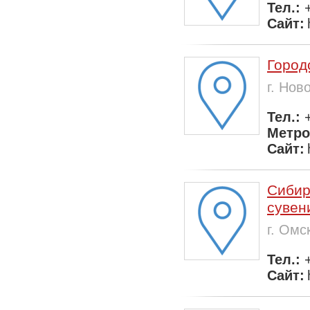
Тел.:
Сайт:
Город
г. Нов
Тел.:
Метр
Сайт:
Сибир
сувен
г. Омс
Тел.:
Сайт: