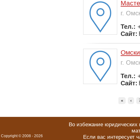
Масте
г. Омс
Тел.:
Сайт:
Омски
г. Омс
Тел.:
Сайт:
«
‹
Во избежание юридических п
мат
Copyright © 2008 -
2026
Если вас интересует ч