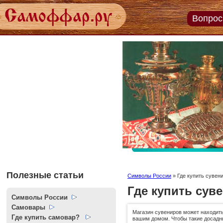
Вопрос
Задайт
вопро
экспер
Пройт
тесты
онлай
Полезные статьи
Символы России
»
Где купить сувен
Где купить сув
Символы России
Самовары
Магазин сувениров может находит
Где купить самовар?
вашим домом. Чтобы такие досадн