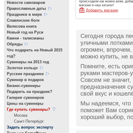
происходили как можно реже, доба
Новости самоваров
магазин в наш каталог!
Православные даты
Добавить магазин
Праздники в мире
Славянские боги
Велесова книга
Новый год на Руси
Сегодня города пе
Камни - талисманы
уличными лотками
Обряды
огромен, впрочем,
Что подарить на Новый 2015
можно купить, не 
год?
Cувениры на 2013 год
Помните, есть ор
Золотое кольцо
руками мастеров-у
Русские праздники
Совсем не значит, 
Сувенир в подарок
Бизнес-сувениры
предназначения су
Подарить на праздник?
свой вкус и кошелё
Галерея сувениров
Мы надеемся, что
Цены на сувениры
поможет Вам сори
Где купить сувениры?
Москва
хороший выбор, по
Санкт-Петербург
Задать вопрос эксперту